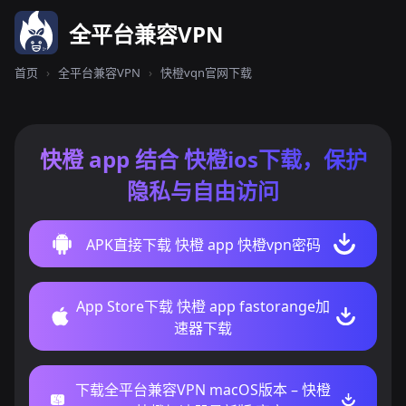
全平台兼容VPN
首页
›
全平台兼容VPN
›
快橙vqn官网下载
快橙 app 结合 快橙ios下载，保护
隐私与自由访问
APK直接下载 快橙 app 快橙vpn密码
App Store下载 快橙 app fastorange加
速器下载
下载全平台兼容VPN macOS版本 – 快橙