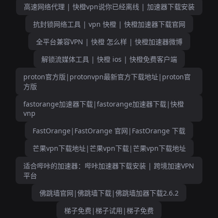
高速网络代理 | 快橙vpn说你已经离线 | 加速器下载安装
抗封锁网络工具 | vpn 快橙 | 快橙加速器下载官网
全平台兼容VPN | 快橙 怎么样 | 快橙加速器微博
解锁流媒体工具 | 快橙 ios | 快橙免费客户端
proton官方版|protonvpn最新官方下载地址|proton官
方版
fastorange加速器下载|fastorange加速器下载|快橙
vnp
FastOrange|FastOrange 官网|FastOrange 下载
芒果vpn下载地址|芒果vpn下载|芒果vpn下载地址
适合哔咔的加速器：哔咔加速器下载安装 | 跨境加速VPN
平台
佛跳墙官网|佛跳墙下载|佛跳墙加器下载2.6.2
梯子免费|梯子试用|梯子免费