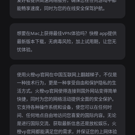
爱好者提供高速网络服务，确保您在任何游戏中都
能畅享速度，同时为您的在线安全保驾护航。
想要在Mac上获得最佳VPN体验吗？快橙 app提供
最新版本下载，无病毒风险，加上试用期，让您无
忧体验。
使用火橙vp官网在中国互联网上翻越梯子，不仅是
一种技术行为，更是一种享受自由和保护隐私的生
活方式。火橙vp官网使得连接到国外网站变得简单
快捷，同时为您的网络活动提供全面的安全保护。
它支持各种操作系统和设备，使您可以在任何时
间、任何地点自由地访问您喜爱的国际内容。无论
是进行国际交流、获取最新信息还是放松娱乐，火
橙vp官网都能满足您的需求，并保证您的上网体验